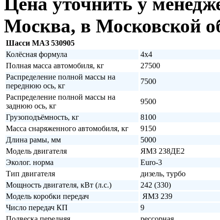
Цена
уточнить у менедж
Москва, в Московской об
Шасси МАЗ 530905
Колёсная формула
4х4
Полная масса автомобиля, кг
27500
Распределение полной массы на
7500
переднюю ось, кг
Распределение полной массы на
9500
заднюю ось, кг
Грузоподъёмность, кг
8100
Масса снаряженного автомобиля, кг
9150
Длина рамы, мм
5000
Модель двигателя
ЯМЗ 238ДЕ2
Эколог. норма
Euro-3
Тип двигателя
дизель, турбо
Мощность двигателя, кВт (л.с.)
242 (330)
Модель коробки передач
ЯМЗ 239
Число передач КП
9
Подвеска передняя
рессорная