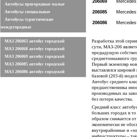
20606
9
Mercedes 
Автобусы пригородные малые
20608
5
Mercedes 
Автобусы специальные
Автобусы туристические
2060
86
Mercedes 
междугородные
Разработка этой сери
МАЗ 206063 автобус городской
сути, МАЗ-206 являет
МАЗ 206068 автобус городской
предыдущую собствен
МАЗ 206069 автобус городской
среднетоннажного гру
МАЗ 206085 автобус городской
Первый экземпляр ново
выставлялся широкой 
МАЗ 206086 автобус городской
базовой (203-й) модел
Автобус среднего кла
предшественника инос
производимых на заво
без потери качества.
Средний класс автобус
больших городах в то
образом снижается от
экономически не обос
внутрирайонные и «х
инфраструктуры – так