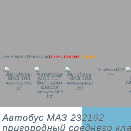
О компании
Контакты
схема проезда
акции
|
|
|
Автобусы МАЗ
206
Автобусы МАЗ
Автобусы МАЗ
103
203
А
Автобусы МАЗ
107
Автобус МАЗ 232162
пригородный среднего кл