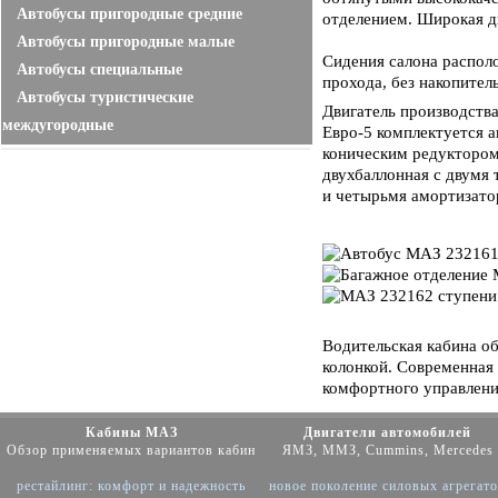
Автобусы пригородные средние
отделением. Ши­ро­кая дв
Автобусы пригородные малые
Сидения салона располо
Автобусы специальные
прохода, без накопите
Автобусы туристические
Двигатель производств
междугородные
Евро-5 комплектуется а
коническим редуктором.
двухбаллонная с двумя
и четырьмя амортизато
Водительская кабина о
колонкой. Современная
комфортного управлени
Кабины МАЗ
Двигатели автомобилей
Обзор применяемых вариантов кабин
ЯМЗ, ММЗ, Cummins, Mercedes
рестайлинг: комфорт и надежность
новое поколение силовых агрегат