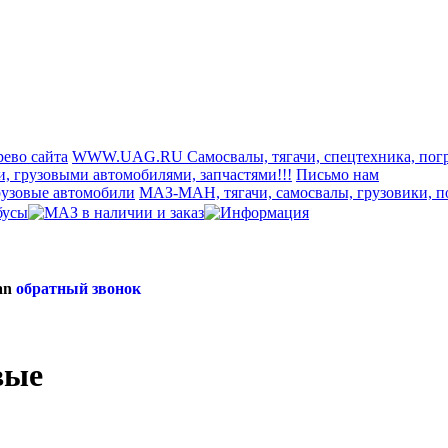
рево сайта
WWW.UAG.RU Самосвалы, тягачи, спецтехника, погр
и, грузовыми автомобилями, запчастями!!!
Письмо нам
рузовые автомобили
МАЗ-МАН, тягачи, самосвалы, грузовики, п
an
обратный звонок
вые