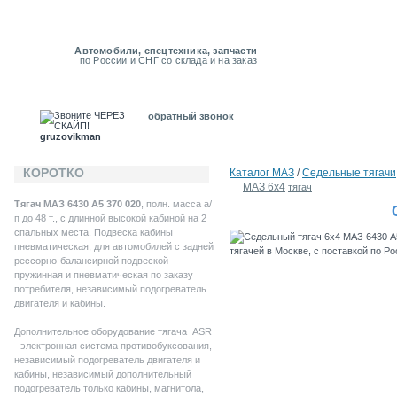
Автомобили, спецтехника, запчасти
по России и СНГ со склада и на заказ
обратный звонок
gruzovikman
КОРОТКО
Каталог MAЗ
/
Седельные тягачи
МАЗ 6х4
тягач
Тягач МАЗ 6430 А5 370 020
, полн. масса а/
п до 48 т., с длинной высокой кабиной на 2
спальных места. Подвеска кабины
пневматическая, для автомобилей с задней
рессорно-балансирной подвеской
пружинная и пневматическая по заказу
потребителя, независимый подогреватель
двигателя и кабины.
Дополнительное оборудование тягача ASR
- электронная система противобуксования,
независимый подогреватель двигателя и
кабины, независимый дополнительный
подогреватель только кабины, магнитола,