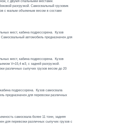
ной, с двумя спальными местами.
боковой разгрузкой. Самосвальный грузовик
зов с малым объемным весом в составе
льных мест, кабина подрессорена. Кузов
й. Самосвальный автомобиль предназначен для
льных мест, кабина подрессорена. Кузов
емом V=15,4 м3, с задней разгрузкой.
ки различных сыпучих грузов весом до 20
 кабина подрессорена. Кузов самосвала
иль предназначен для перевозки различных
ъемность самосвала более 11 тонн, задняя
чен для перевозки различных сыпучих грузов с