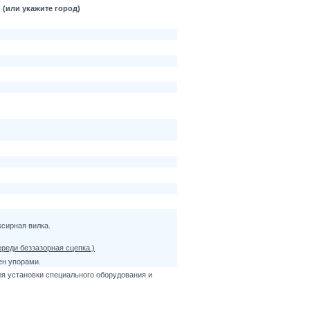
 (или укажите город)
ксирная вилка.
реди беззазорная сцепка.)
ен упорами.
ля установки специального оборудования и