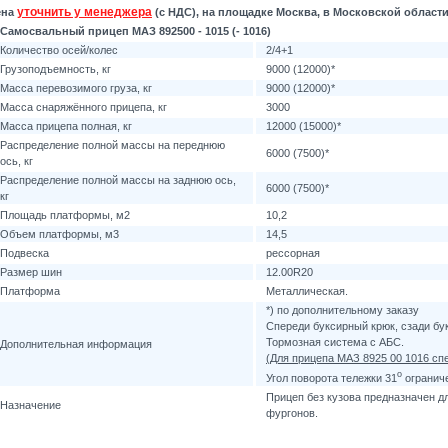
уточнить у менеджера
ена
(с НДС), на площадке Москва, в Московской области
Самосвальный прицеп МАЗ 892500 - 1015 (- 1016)
Количество осей/колес
2/4+1
Грузоподъемность, кг
9000 (12000)*
Масса перевозимого груза, кг
9000 (12000)*
Масса снаряжённого прицепа, кг
3000
Масса прицепа полная, кг
12000 (15000)*
Распределение полной массы на переднюю
6000 (7500)*
ось, кг
Распределение полной массы на заднюю ось,
6000 (7500)*
кг
Площадь платформы, м2
10,2
Объем платформы, м3
14,5
Подвеска
рессорная
Размер шин
12.00R20
Платформа
Металлическая.
*) по дополнительному заказу
Спереди буксирный крюк, сзади бу
Тормозная система c АБС.
Дополнительная информация
(Для прицепа МАЗ 8925 00 1016 спе
o
Угол поворота тележки 31
огранич
Прицеп без кузова предназначен д
Назначение
фургонов.