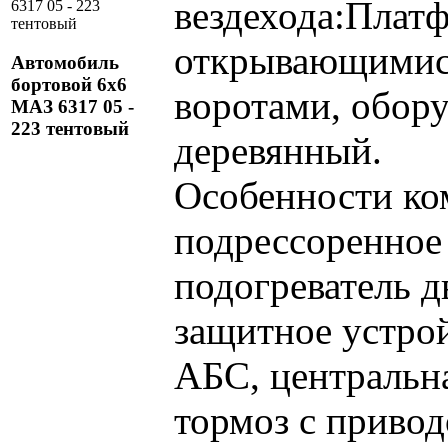
вездехода:Платф
открывающимис
Автомобиль
бортовой 6х6
воротами, обору
МАЗ 6317 05 -
223 тентовый
деревянный.
Особенности ко
подрессоренное 
подогреватель д
защитное устро
АБС, центральн
тормоз с приво