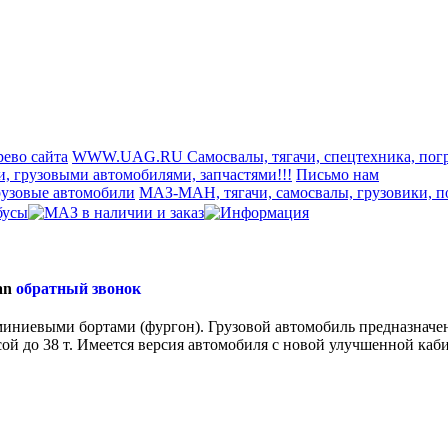
рево сайта
WWW.UAG.RU Самосвалы, тягачи, спецтехника, погр
и, грузовыми автомобилями, запчастями!!!
Письмо нам
рузовые автомобили
МАЗ-МАН, тягачи, самосвалы, грузовики, п
an
обратный звонок
иниевыми бортами (фургон). Грузовой автомобиль предназначе
ссой до 38 т. Имеется версия автомобиля с новой улучшенной ка