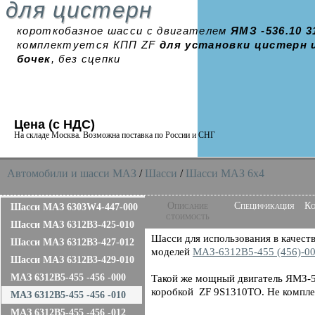
для цистерн
короткобазное шасси с двигателем
ЯМЗ -536.10 3
комплектуется КПП ZF
для установки цистерн 
бочек
, без сцепки
Цена (с НДС)
На складе Москва. Возможна поставка по России и СНГ
Автомобили и шасси MAЗ
/
Шасси
/
Шасси МАЗ 6x4
Описание
Спецификация
Ко
Шасси МАЗ 6303W4-447-000
стоимость
Шасси МАЗ 6312B3-425-010
Шасси для использования в качест
Шасси МАЗ 6312B3-427-012
моделей
МАЗ-6312В5-455 (456)-0
Шасси МАЗ 6312B3-429-010
МАЗ 6312B5-455 -456 -000
Такой же мощный двигатель ЯМЗ-5
коробкой ZF 9S1310TO. Не компле
МАЗ 6312B5-455 -456 -010
МАЗ 6312B5-455 -456 -012