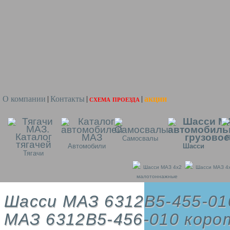
О компании
Контакты
схема проезда
акции
|
|
|
П
Самосвалы
Автомобили
Шасси
Тягачи
Шасси МАЗ 4x2
Шасси МАЗ 4
малотоннажные
Шасси МАЗ 6312B5-455-01
МАЗ 6312B5-456-010 коро