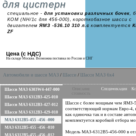
для цистерн
специальное -
для установки различных бочек
, 
КОМ (NH/1c для 456-000), короткобазное шасси с
двигателем
ЯМЗ -536.10 310 л.с
комплектуется
К
ZF
Цена (с НДС)
На складе Москва. Возможна поставка по России и СНГ
Автомобили и шасси MAЗ
/
Шасси
/
Шасси МАЗ 6x4
Описание
Спецификация
Ко
Шасси МАЗ 6303W4-447-000
стоимость
Шасси МАЗ 6312B3-425-010
Шасси с более мощным чем ЯМЗ-53
Шасси МАЗ 6312B3-427-012
соответствующий нормам Евро-4, 
Шасси МАЗ 6312B3-429-010
как одиночка так и в составе авто
МАЗ 6312B5-455 -456 -000
комплектуется коробкой отбора м
МАЗ 6312B5-455 -456 -010
Модель МАЗ-6312В5-456-000 в отл
МАЗ 6312B5-455 -456 -012