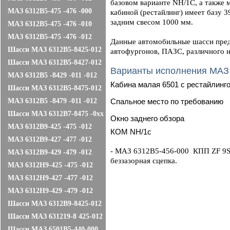
базовом варианте NH/1С, а также 
МАЗ 6312B5-475 -476 -000
кабиной (рестайлинг) имеет базу
задним свесом 1000 мм.
МАЗ 6312B5-475 -476 -010
МАЗ 6312B5-475 -476 -012
Данные автомобильные шасси пред
Шасси МАЗ 6312В5-8425-012
автофургонов, ПАЗС, различного н
Шасси МАЗ 6312В5-8427-012
Варианты исполнения МАЗ
МАЗ 6312В5 -8429 -011 -012
Кабина малая 6501 с рестайлинг
Шасси МАЗ 6312В5-8475-012
МАЗ 6312В5 -8479 -011 -012
Cпальное место по требованию
Шасси МАЗ 6312В7-8475 -0хх
Окно заднего обзора
МАЗ 6312B9-425 -475 -012
КОМ NH/1c
МАЗ 6312B9-427 -477 -012
- МАЗ 6312В5-456-000 КПП ZF 9S1
МАЗ 6312B9-429 -479 -012
беззазорная сцепка.
МАЗ 6312Н9-425 -475 -012
МАЗ 6312Н9-427 -477 -012
МАЗ 6312Н9-429 -479 -012
Шасси МАЗ 6312В9-8425-012
Шасси МАЗ 631219-8 425-012
Шасси МАЗ 6501B5-440-000