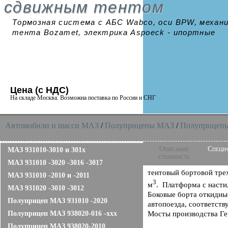
сдвижным тентом
Тормозная система с АБС Wabco, оси BPW, механ
тента Bozamet, электрика Aspoeck - ипортные
Цена (с НДС)
На складе Москва. Возможна поставка по России и СНГ
Автомобили и шасси MAЗ
/
Полуприцепы МАЗ
/
Полуприцепы 
Описание
Специ
МАЗ 931010-3010 и 301х
стоимость
МАЗ 931010 -3020 -3016 -3017
тентовый бортовой тре
МАЗ 931010 -2010 и -2011
3
м
. Платформа с насти
МАЗ 931020 -3010 -3012
Боковые борта откидные
Полуприцеп МАЗ 931010 -2020
автопоезда, соответст
Полуприцеп МАЗ 938020-016 -ххх
Мосты производства Г
Полуприцеп МАЗ 938020-2010