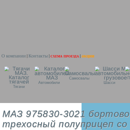
О компании
Контакты
схема проезда
акции
|
|
|
П
Самосвалы
Автомобили
Шасси
Тягачи
МАЗ 975830-3021 бортово
трехосный полуприцеп со