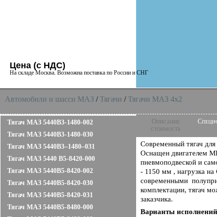
Цена (с НДС)
На складе Москва. Возможна поставка по России и СНГ
Автомобили и шасси MAЗ
/
Тягачи
/
Тягачи MAЗ 4x2
Описание
Специ
Тягач МАЗ 5440B3-1480-002
стоимость
Тягач МАЗ 5440B3-1480-030
Современный тягач для
Тягач МАЗ 5440B3–1480–031
Оснащен двигателем ME
Тягач МАЗ 5440 B5-8420-000
пневмоподвеской и сам
Тягач МАЗ 5440B5-8420-002
- 1150 мм , нагрузка на
современными полуприц
Тягач МАЗ 5440B5-8420-030
комплектации, тягач м
Тягач МАЗ 5440B5-8420-031
заказчика.
Тягач МАЗ 5440B5-8480-000
Варианты исполнени