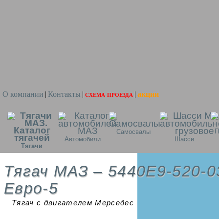
О компании
Контакты
схема проезда
акции
|
|
|
П
Самосвалы
Автомобили
Шасси
Тягачи
Тягач МАЗ – 5440E9-520-0
Евро-5
Тягач с двигателем Мерседес