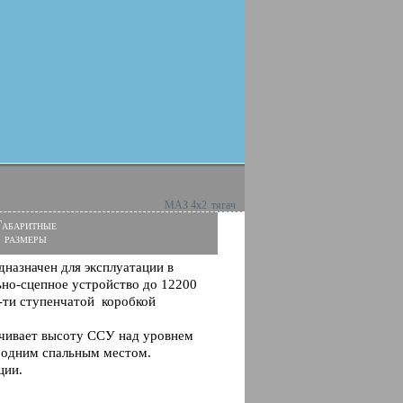
МАЗ 4х2
тягач
Габаритные
размеры
назначен для эксплуатации в
льно-сцепное устройство до 12200
6-ти ступенчатой коробкой
ечивает высоту ССУ над уровнем
с одним спальным местом.
ции.