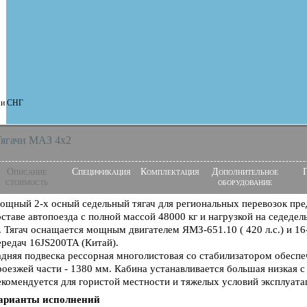
и и СНГ
ягачи MAЗ 4x2
Описание
Спецификация
Комплектация
Дополнительное
стоимость
оборудование
ощный 2-х осный седельный тягач для региональных перевозок пред
оставе автопоезда с полной массой 48000 кг и нагрузкой на седеде
г. Тягач оснащается мощным двигателем ЯМЗ-651.10 ( 420 л.с.) и 1
ередач 16JS200TA (Китай).
адняя подвеска рессорная многолистовая со стабилизатором обесп
роезжей части - 1380 мм. Кабина устанавливается большая низкая 
екомендуется для гористой местности и тяжелых условий эксплуата
арианты исполнений