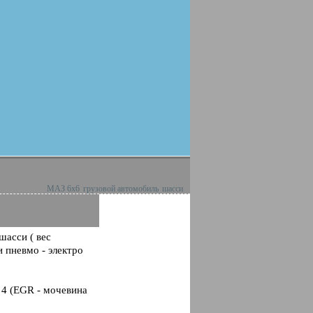
МАЗ 6х6
грузовой автомобиль
шасси
шасси ( вес
и пневмо - электро
 4 (EGR - мочевина