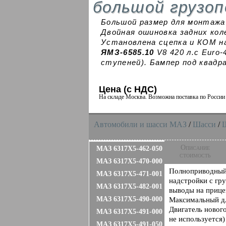
большой грузо
Большой размер для монтажа 
Двойная ошиновка задних коле
Установлена сцепка и КОМ н
ЯМЗ-6585.10
V8 420 л.с Euro-
ступеней). Бампер под квад
Цена (с НДС)
На складе Москва. Возможна поставка по Росси
Автомобили и шасси MAЗ
/
Шасси
/
Описание
МАЗ 6317X5-462-050
стоимость
МАЗ 6317X5-470-000
Полноприводный 
МАЗ 6317X5-471-001
надстройки с гру
МАЗ 6317X5-482-001
выводы на прице
МАЗ 6317X5-490-000
Максимальный дл
Двигатель новог
МАЗ 6317X5-491-000
не используется
МАЗ 6317X5-491-050