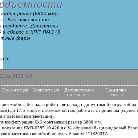
подъемности
надстройки (6800 мм).
с. Без накачки шин.
а раздатке. Двигатель
4 в сборке с КПП ЯМЗ (9
ратные фары
и и СНГ
Шасси МАЗ 6x6
Спецификация
Комплектация
Дополнительное
Габаритные
оборудование
размеры
автомобиль без надстройки - вездеход с допустимой нагрузкой на 
зом) до 17,6 тонн. и с возможностью работать с прицепом (сцепка 
п в базовой комплектации).
я конфигурации 6х6 монтажный размер 6800 мм.
о поколения ЯМЗ-6585.10 420 л.с V- образный 8- цилиндровый Евро
) укомплектован коробкой передач Shaanxi 12JS200TA