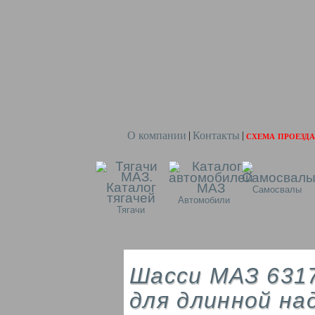
О компании
Контакты
схема проезда
|
|
Самосвалы
Автомобили
Тягачи
Шасси МАЗ 6317
для длинной на