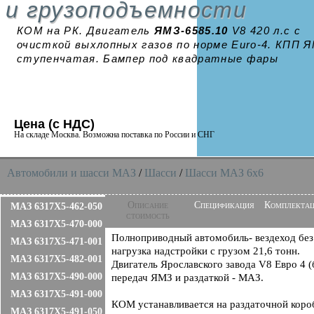
и грузоподъемности
КОМ на РК. Двигатель
ЯМЗ-6585.10
V8 420 л.с с
очисткой выхлопных газов по норме Euro-4. КПП Я
ступенчатая. Бампер под квадратные фары
Цена (с НДС)
На складе Москва. Возможна поставка по России и СНГ
Автомобили и шасси MAЗ
/
Шасси
/
Шасси МАЗ 6x6
Описание
Спецификация
Комплекта
МАЗ 6317X5-462-050
стоимость
МАЗ 6317X5-470-000
Полноприводный автомобиль- вездеход без
МАЗ 6317X5-471-001
нагрузка надстройки с грузом 21,6 тонн.
МАЗ 6317X5-482-001
Двигатель Ярославского завода V8 Евро 4 
МАЗ 6317X5-490-000
передач ЯМЗ и раздаткой - МАЗ.
МАЗ 6317X5-491-000
КОМ устанавливается на раздаточной коро
МАЗ 6317X5-491-050