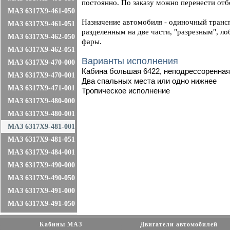
постоянно. По заказу можно перенести от
МАЗ 6317X9-461-050
Назначение автомобиля - одиночный трансп
МАЗ 6317X9-461-051
разделенным на две части, "разрезным", л
МАЗ 6317X9-462-050
фары.
МАЗ 6317X9-462-051
Варианты исполнения
МАЗ 6317X9-470-000
Кабина большая 6422, неподрессоренная
МАЗ 6317X9-470-001
Два спальных места или одно нижнее
МАЗ 6317X9-471-001
Тропическое исполнение
МАЗ 6317X9-480-000
МАЗ 6317X9-480-001
МАЗ 6317X9-481-001
МАЗ 6317X9-481-051
МАЗ 6317X9-484-001
МАЗ 6317X9-490-000
МАЗ 6317X9-490-050
МАЗ 6317X9-491-000
МАЗ 6317X9-491-050
Кабины МАЗ
Двигатели автомобилей