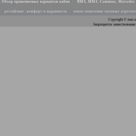
Обзор применяемых вариантов кабин
ЯМЗ, ММЗ, Cummins, Mercedes
рестайлинг: комфорт и надежность
новое поколение силовых агрегат
Copyright
© maz.u
Запрещается заимствование 