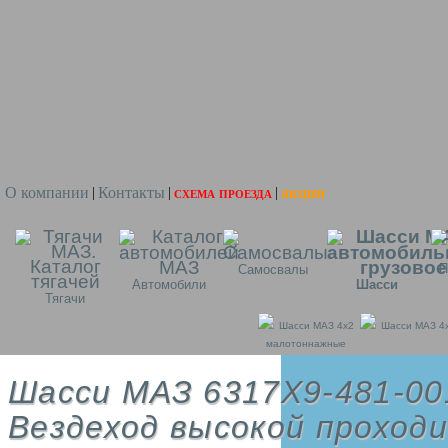
О компании
Контакты
схема проезда
акции
|
|
|
П
Самосвалы
Автомобили
Шасси
Тягачи
Шасси МАЗ 4x2
Шасси МАЗ 4
малотоннажные
Шасси МАЗ 6317X9-481-00
Вездеход высокой проход