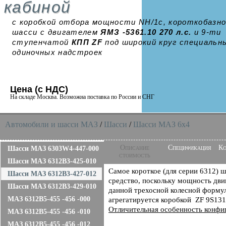
кабиной
с коробкой отбора мощности NH/1c, короткобазн
шасси с двигателем
ЯМЗ -5361.10 270 л.с.
и 9-ти
ступенчатой
КПП ZF
под широкий круг специальн
одиночных надстроек
Цена (с НДС)
На складе Москва. Возможна поставка по России и СНГ
Автомобили и шасси MAЗ
/
Шасси
/
Шасси МАЗ 6x4
Описание
Спецификация
Ко
Шасси МАЗ 6303W4-447-000
стоимость
Шасси МАЗ 6312B3-425-010
Самое короткое (для серии 6312) 
Шасси МАЗ 6312B3-427-012
средство, поскольку мощность дви
Шасси МАЗ 6312B3-429-010
данной трехосной колесной формулы
МАЗ 6312B5-455 -456 -000
агрегатируется коробкой ZF 9S13
Отличительная особенность конфи
МАЗ 6312B5-455 -456 -010
МАЗ 6312B5-455 -456 -012