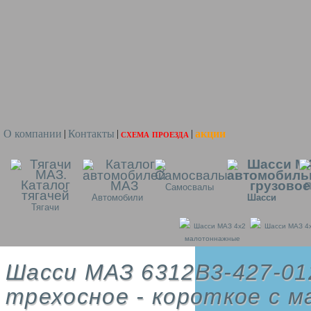
О компании
Контакты
схема проезда
акции
|
|
|
П
Самосвалы
Автомобили
Шасси
Тягачи
Шасси МАЗ 4x2
Шасси МАЗ 4
малотоннажные
Шасси МАЗ 6312B3-427-01
трехосное - короткое с м