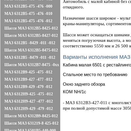
Автомобиль с малой кабиной без с
МАЗ 6312B5-475 -476 -000
откидного.
МАЗ 6312B5-475 -476 -010
Назначение шасси широкое - мульт
МАЗ 6312B5-475 -476 -012
краны-манипуляторы, сортиментов
Шасси МАЗ 6312В5-8425-012
Шасси может оснащаться шинами дв
Шасси МАЗ 6312В5-8427-012
меняться погрузочная высота, а м
МАЗ 6312В5 -8429 -011 -012
соответственно 5550 мм и 26 500 к
Шасси МАЗ 6312В5-8475-012
Варианты исполнения МАЗ
МАЗ 6312В5 -8479 -011 -012
Кабина малая 6501 с рестайлинг
Шасси МАЗ 6312В7-8475 -0хх
МАЗ 6312B9-425 -475 -012
Cпальное место по требованию
МАЗ 6312B9-427 -477 -012
Окно заднего обзора
МАЗ 6312B9-429 -479 -012
КОМ NH/1c
МАЗ 6312Н9-425 -475 -012
МАЗ 6312Н9-427 -477 -012
- МАЗ 6312B3-427-011 с многолисто
при полной допустимой массе 305
МАЗ 6312Н9-429 -479 -012
Шасси МАЗ 6312В9-8425-012
Шасси МАЗ 631219-8 425-012
Шасси МАЗ 6501B5-440-000