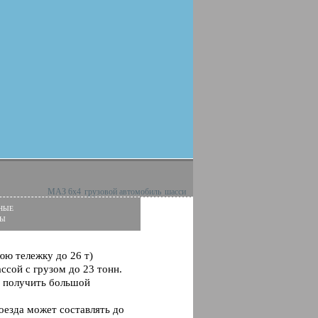
МАЗ 6х4
грузовой автомобиль
шасси
ные
ры
юю тележку до 26 т)
сой с грузом до 23 тонн.
т получить большой
оезда может составлять до