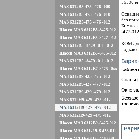
56500 кг
МАЗ 6312B5-475 -476 -000
Оснащае
МАЗ 6312B5-475 -476 -010
без при
МАЗ 6312B5-475 -476 -012
Комплек
Шасси МАЗ 6312В5-8425-012
-477-012
Шасси МАЗ 6312В5-8427-012
КОМ для
МАЗ 6312В5 -8429 -011 -012
подключе
Шасси МАЗ 6312В5-8475-012
Вариа
МАЗ 6312В5 -8479 -011 -012
Шасси МАЗ 6312В7-8475 -0хх
Кабина 
МАЗ 6312B9-425 -475 -012
Спально
МАЗ 6312B9-427 -477 -012
Окно за
МАЗ 6312B9-429 -479 -012
Беззазо
МАЗ 6312Н9-425 -475 -012
т
ропиче
МАЗ 6312Н9-427 -477 -012
МАЗ 6312Н9-429 -479 -012
Шасси МАЗ 6312В9-8425-012
Вариа
Шасси МАЗ 631219-8 425-012
Шасси МАЗ 6501B5-440-000