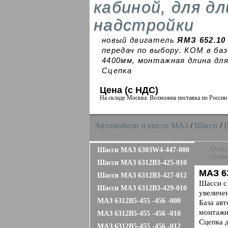
кабиной, для д
надстройки
новый двигатель
ЯМЗ 652.10 
передач по выбору. КОМ в баз
4400мм, монтажная длина для
Сцепка
Цена (с НДС)
На складе Москва. Возможна поставка по Росси
Автомобили и шасси MAЗ
/
Шасси
/
Опис
Шасси МАЗ 6303W4-447-000
стоим
Шасси МАЗ 6312B3-425-010
МАЗ 6
Шасси МАЗ 6312B3-427-012
Шасси с 
Шасси МАЗ 6312B3-429-010
увеличе
МАЗ 6312B5-455 -456 -000
База ав
монтажн
МАЗ 6312B5-455 -456 -010
Сцепка д
МАЗ 6312B5-455 -456 -012