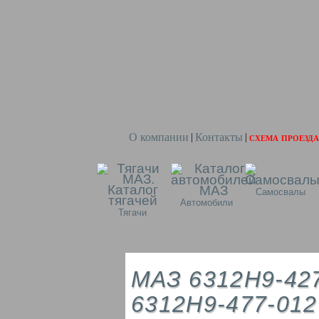
О компании
Контакты
схема проезда
|
|
Самосвалы
Автомобили
Тягачи
МАЗ 6312Н9-427
6312Н9-477-012