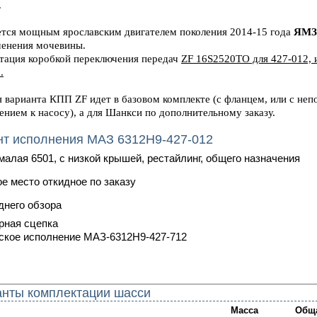
.
тся мощным ярославским двигателем поколения 2014-15 года
ЯМЗ-
менения мочевины.
тация коробкой переключения передач
ZF 16S2520TO для 427-012, 
.
 варианта КПП ZF идет в базовом комплекте (с фланцем, или с не
нием к насосу), а для Шанкси по дополнительному заказу.
нт исполнения МАЗ 6312H9-427-012
малая 6501, с низкой крышей, рестайлинг, общего назначения
е место откидное по заказу
днего обзора
рная сцепка
ское исполнение
МАЗ-6312Н9-427-712
нты комплектации шасси
Масса
Общ