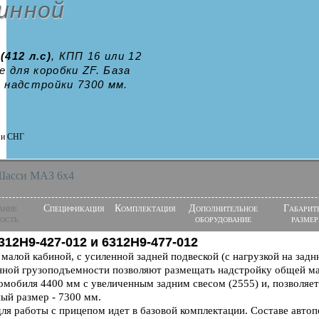
линной
(412 л.с)
, КПП 16 или 12
е для коробки ZF. База
 надстройки 7300 мм.
и и СНГ
Шасси МАЗ 6x4
ание
Спецификация
Комплектация
Дополнительное
Габарит
ость
оборудование
разме
312Н9-427-012 и 6312Н9-477-012
малой кабиной, с усиленной задней подвеской (с нагрузкой на задн
нной грузоподъемности позволяют размещать надстройку общей мас
томобиля 4400 мм с увеличенным задним свесом (2555) и, позволяе
ый размер - 7300 мм.
ля работы с прицепом идет в базовой комплектации. Составе автоп