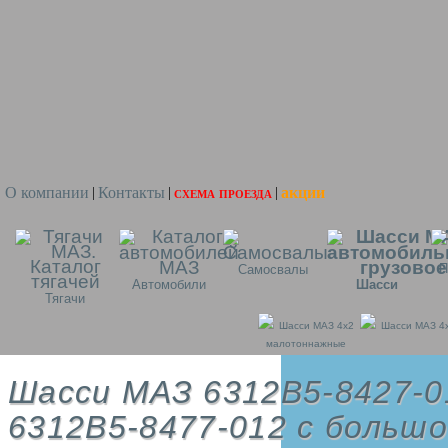
О компании
Контакты
схема проезда
акции
|
|
|
П
Самосвалы
Автомобили
Шасси
Тягачи
Шасси МАЗ 4x2
Шасси МАЗ 4
малотоннажные
Шасси МАЗ 6312В5-8427-0
6312В5-8477-012 с больш