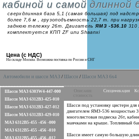
кабиной и самой длинной 
сверхдлинная база 5,1 (самая большая) под надст
более 7,6 м , грузоподъемность 22,7 т. при нагруз
заднюю тележку 26т. Двигатель
ЯМЗ -536.10
310 
комплектуется КПП ZF или Shaanxi
Цена (с НДС)
На складе Москва. Возможна поставка по России и СНГ
Автомобили и шасси MAЗ
/
Шасси
/
Шасси МАЗ 6x4
Описание
Спецификация
Ко
Шасси МАЗ 6303W4-447-000
стоимость
Шасси МАЗ 6312B3-425-010
Шасси под установку цистерн для 
Шасси МАЗ 6312B3-427-012
двигателем ЯМЗ-536 мощностью 310
Шасси МАЗ 6312B3-429-010
многолистовая подвеска 26т, каби
МАЗ 6312B5-455 -456 -000
маячками на крыше. Топливный ба
МАЗ 6312B5-455 -456 -010
Шасси имеет самую большую длину
МАЗ 6312B5-455 -456 -012