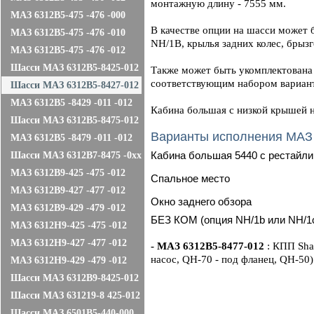
монтажную длину - 7555 мм.
МАЗ 6312B5-475 -476 -000
В качестве опции на шасси может 
МАЗ 6312B5-475 -476 -010
NH/1В, крылья задних колес, брыз
МАЗ 6312B5-475 -476 -012
Шасси МАЗ 6312В5-8425-012
Также может быть укомплектована 
соответствующим набором вариант
Шасси МАЗ 6312В5-8427-012
МАЗ 6312В5 -8429 -011 -012
Кабина большая с низкой крышей 
Шасси МАЗ 6312В5-8475-012
Варианты исполнения МАЗ
МАЗ 6312В5 -8479 -011 -012
Кабина большая 5440 с рестайли
Шасси МАЗ 6312В7-8475 -0хх
МАЗ 6312B9-425 -475 -012
Cпальное место
МАЗ 6312B9-427 -477 -012
Окно заднего обзора
МАЗ 6312B9-429 -479 -012
БЕЗ КОМ (опция NH/1b или NH/1
МАЗ 6312Н9-425 -475 -012
МАЗ 6312Н9-427 -477 -012
- МАЗ 6312В5-8477-012
: КПП Sha
насос, QH-70 - под фланец, QH-50)
МАЗ 6312Н9-429 -479 -012
Шасси МАЗ 6312В9-8425-012
Шасси МАЗ 631219-8 425-012
Шасси МАЗ 6501B5-440-000