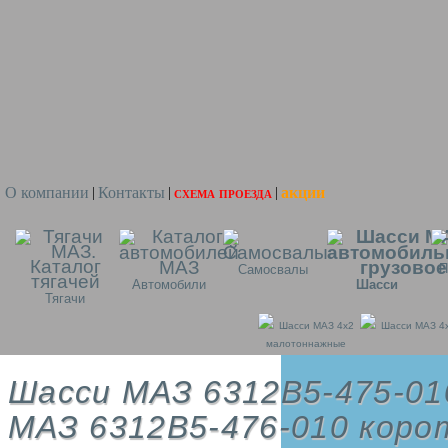
О компании
Контакты
схема проезда
акции
|
|
|
П
Самосвалы
Автомобили
Шасси
Тягачи
Шасси МАЗ 4x2
Шасси МАЗ 4
малотоннажные
Шасси МАЗ 6312B5-475-01
МАЗ 6312B5-476-010 коро