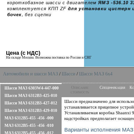
короткобазное шасси с двигателем
ЯМЗ -536.10 3
комплектуется КПП ZF
для установки цистерн 
бочек
, без сцепки
Цена (с НДС)
На складе Москва. Возможна поставка по России и СНГ
Автомобили и шасси MAЗ
/
Шасси
/
Шасси МАЗ 6x4
Описание
Спецификация
Ко
Шасси МАЗ 6303W4-447-000
стоимость
Шасси МАЗ 6312B3-425-010
Шасси предназначено для использо
Шасси МАЗ 6312B3-427-012
устанавливается прицепное устрой
Шасси МАЗ 6312B3-429-010
Устанавливаемая коробка Shaanxi 9
МАЗ 6312B5-455 -456 -000
надстройках предполагает оснаще
МАЗ 6312B5-455 -456 -010
Варианты исполнения МАЗ
МАЗ 6312B5-455 -456 -012