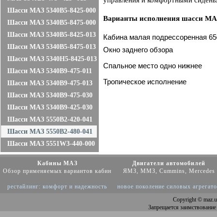
управления и комфортными сидень
Шасси МАЗ 5340B5-8425-000
Варианты исполнения шасси МА
Шасси МАЗ 5340B5-8475-000
Шасси МАЗ 5340B5-8425-013
Кабина малая подрессоренная 65
Шасси МАЗ 5340B5-8475-013
Окно заднего обзора
Шасси МАЗ 5340H5-8425-013
Спальное место одно нижнее
Шасси МАЗ 5340B9-475-011
Тропическое исполнение
Шасси МАЗ 5340B9-475-013
Шасси МАЗ 5340B9-475-030
Шасси МАЗ 5340B9-425-030
Шасси МАЗ 5550B2-420-041
Шасси МАЗ 5550B2-480-041
Шасси МАЗ 5551W3-440-000
Кабины МАЗ
Двигатели автомобилей
Обзор применяемых вариантов кабин
ЯМЗ, ММЗ, Cummins, Mercedes
рестайлинг: комфорт и надежность
новое поколение силовых агрегат
Copyright
© maz.u
Запрещается заимствование 