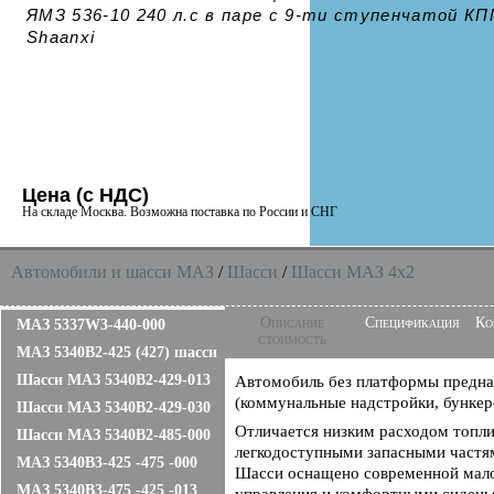
ЯМЗ 536-10 240 л.с в паре с 9-ти ступенчатой КП
Shaanxi
Цена (с НДС)
На складе Москва. Возможна поставка по России и СНГ
Автомобили и шасси MAЗ
/
Шасси
/
Шасси МАЗ 4x2
Описание
Спецификация
Ко
МАЗ 5337W3-440-000
стоимость
МАЗ 5340B2-425 (427) шасси
Шасси МАЗ 5340B2-429-013
Автомобиль без платформы предназ
(коммунальные надстройки, бункеро
Шасси МАЗ 5340B2-429-030
Отличается низким расходом топли
Шасси МАЗ 5340B2-485-000
легкодоступными запасными частям
МАЗ 5340B3-425 -475 -000
Шасси оснащено современной мало
МАЗ 5340B3-475 -425 -013