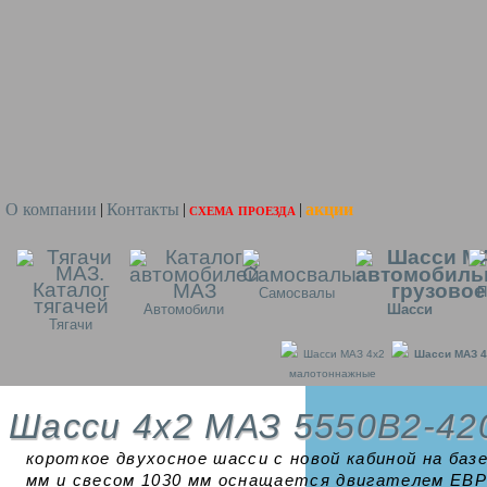
О компании
Контакты
схема проезда
акции
|
|
|
П
Самосвалы
Автомобили
Шасси
Тягачи
Шасси МАЗ 4x2
Шасси МАЗ 4
малотоннажные
Шасси 4х2 МАЗ 5550B2-42
короткое двухосное шасси с новой кабиной на базе
мм и свесом 1030 мм оснащается двигателем ЕВР