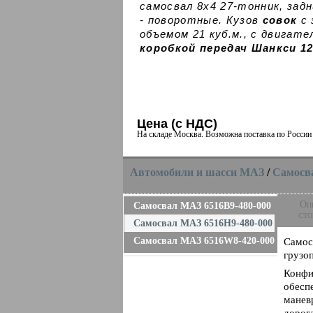
самосвал 8х4 27-тонник, задн
- поворотные. Кузов
совок
с 
объемом 21 куб.м., с двигате
коробкой передач Шанкси 1
Цена (с НДС)
На складе Москва. Возможна поставка по Росси
Автомобили и шасси MAЗ
/
Самосв
Оп
Самосвал МАЗ 6516B9-480-000
сто
Самосвал МАЗ 6516Н9-480-000
Самосвал МАЗ 6516W8-420-000
Самос
грузоп
Конфи
обесп
манев