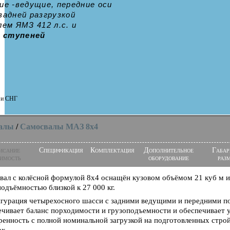
ие -ведущие, передние оси
задней разгрузкой
лем ЯМЗ 412 л.с. и
2 ступеней
и и СНГ
алы
/
Самосвалы МАЗ 8x4
исание
Спецификация
Комплектация
Дополнительное
Габар
имость
оборудование
раз
вал с колёсной формулой 8х4 оснащён кузовом объёмом 21 куб м и
одъёмностью близкой к 27 000 кг.
гурация четырехосного шасси с задними ведущими и передними 
ечивает баланс порходимости и грузоподъемности и обеспечивает 
ренность с полной номинальной загрузкой на подготовленных стро