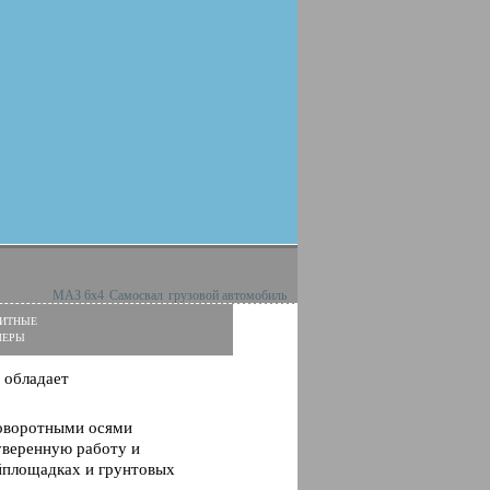
МАЗ 6х4
Самосвал
грузовой автомобиль
итные
меры
 обладает
поворотными осями
уверенную работу и
йплощадках и грунтовых