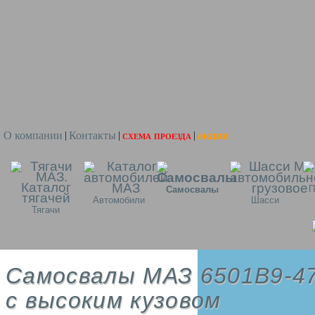
О компании
Контакты
схема проезда
акции
|
|
|
П
Самосвалы
Автомобили
Шасси
Тягачи
Самосвалы МАЗ 6501В9-4
с высоким кузовом