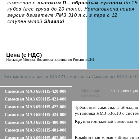
самосвал с
высоким П - образным кузовом
до 15
кубов (вес груза до 20 тонн). Установлена новая
версия двигателя ЯМЗ 310 л.с. в паре с 12
ступенчатой
Shaanxi
Цена (с НДС)
На складе Москва. Возможна поставка по России и СНГ
Автомобили и шасси MAЗ
/
Самосвалы
/
Самосвалы МАЗ 6501
Описание
Спецификация
Самосвал МАЗ 6501H5-420-000
стоимость
Самосвал МАЗ 6501H5-421-000
Самосвал МАЗ 6501H5-422-000
Трёхосные самосвалы обладают
установка ЯМЗ 536.10 с систе
Самосвал МАЗ 6501H5-424-000
Крупнотоннажный самосвал к
Самосвал МАЗ 6501H5-480-000
Самосвал МАЗ 6501H5-481-000
Комфортная малая кабина совр
Самосвал МАЗ 6501H5-482-000