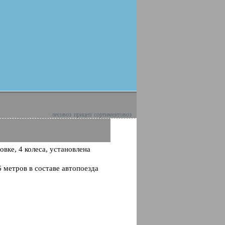
лесовоз
прицеп
сортиментовоз
вке, 4 колеса, установлена
 метров в составе автопоезда