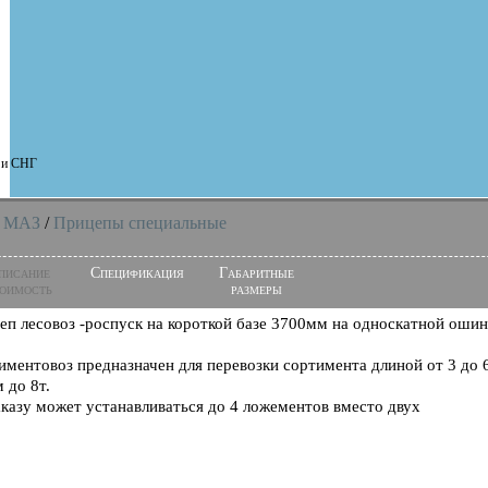
и и СНГ
 МАЗ
/
Прицепы специальные
писание
Спецификация
Габаритные
оимость
размеры
еп лесовоз -роспуск на короткой базе 3700мм на односкатной ошино
иментовоз предназначен для перевозки сортимента длиной от 3 до 6
 до 8т.
аказу может устанавливаться до 4 ложементов вместо двух