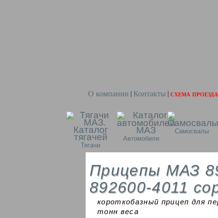
О компании
Контакты
схема проезда
|
|
Самосвалы
Автомобили
Тягачи
Прицепы МАЗ 8
892600-4011 с
короткобазный прицеп для пе
тонн веса