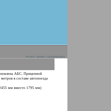
лесовоз
прицеп
сортиментовоз
тановлена АБС. Прицепной
 метров в составе автопоезда
2455 мм вместо 1795 мм)