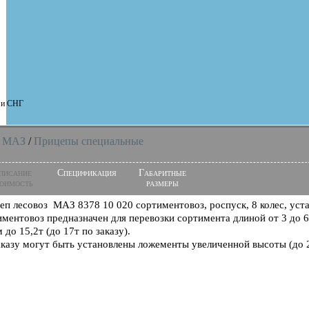
и и СНГ
 МАЗ
/
Прицепы специальные
писание
Спецификация
Габаритные
оимость
размеры
еп лесовоз МАЗ 8378 10 020 сортиментовоз, роспуск, 8 колес, ус
иментовоз предназначен для перевозки сортимента длиной от 3 до 6
 до 15,2т (до 17т по заказу).
аказу могут быть установлены ложементы увеличенной высоты (до 