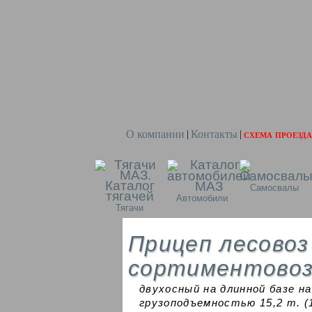
О компании
Контакты
схема проезда
|
|
Самосвалы
Автомобили
Тягачи
Прицеп лесовоз
сортиментово
двухосный на длинной базе на
грузоподъемностью 15,2 т. (1