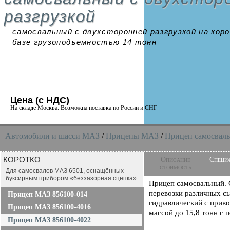
разгрузкой
самосвальный с двухсторонней разгрузкой на кор
базе грузоподъемностью 14 тонн
Цена (с НДС)
На складе Москва. Возможна поставка по России и СНГ
Автомобили и шасси MAЗ
/
Прицепы МАЗ
/
Прицеп самосвал
КОРОТКО
Описание
Специ
стоимость
Для самосвалов МАЗ 6501, оснащённых
буксирным прибором «беззазорная сцепка»
Прицеп самосвальный. С
перевозки различных сы
Прицеп МАЗ 856100-014
гидравлический с прив
Прицеп МАЗ 856100-4016
массой до 15,8 тонн с 
Прицеп МАЗ 856100-4022