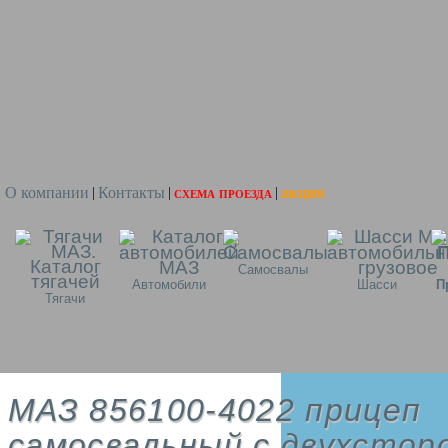
О компании
Контакты
схема проезда
акции
|
|
|
Самосвалы
Автомобили
Шасси
П
Тягачи
МАЗ 856100-4022 прицеп
самосвальный с двухстор