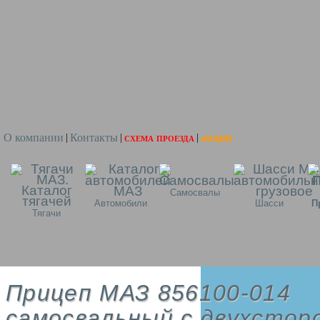
О компании
Контакты
схема проезда
акции
|
|
|
Самосвалы
Автомобили
Шасси
П
Тягачи
Прицеп МАЗ 856100-014
самосвальный с двухстор