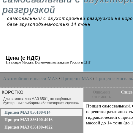
разгрузкой
самосвальный с двухсторонней разгрузкой на кор
базе грузоподъемностью 14 тонн
Цена (с НДС)
На складе Москва. Возможна поставка по России и СНГ
Автомобили и шасси MAЗ
/
Прицепы МАЗ
/
Прицеп самосвал
КОРОТКО
Описание
Специ
стоимость
Для самосвалов МАЗ 6501, оснащённых
буксирным прибором «беззазорная сцепка»
Прицеп самосвальный. С
перевозки различных сы
Прицеп МАЗ 856100-014
гидравлический с прив
Прицеп МАЗ 856100-4016
массой до 14 тонн (до 1
Прицеп МАЗ 856100-4022