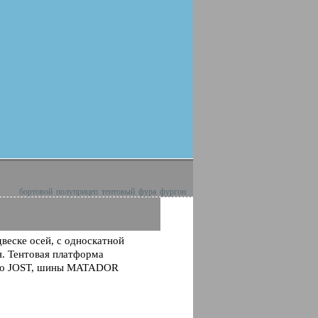
бортовой
полуприцеп
тентовый
фура
фургон
веске осей, с односкатной
. Тентовая платформа
тво JOST, шины MATADOR