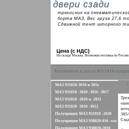
двери сзади
трехосник на пневматическо
борта МАЗ. Вес груза 27,6 т
Сдвижной тент шторного тип
Цена (с НДС)
На складе Москва. Возможна поставка по Росси
Автомобили и шасси MAЗ
/
Полупри
МАЗ 931010-3010 и 301х
с
МАЗ 931010 -3020 -3016 -3017
Трех
МАЗ 931010 -2010 и -2011
оши
МАЗ 931020 -3010 -3012
што
Полуприцеп МАЗ 931010 -2020
385/
Сзад
Полуприцеп МАЗ 938020-016 -ххх
Полуприцеп МАЗ 938020-2010