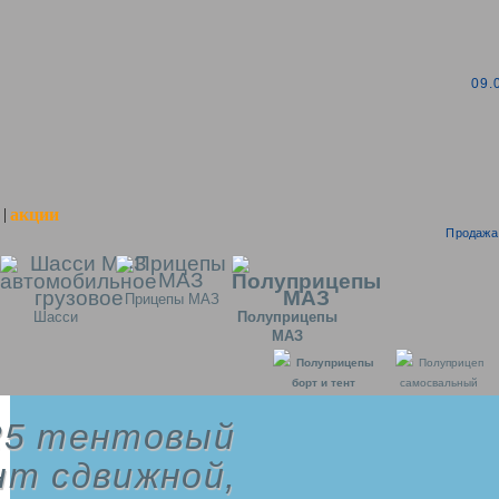
09.
акции
|
Продажа 
Прицепы МАЗ
Шасси
Полуприцепы
МАЗ
Полуприцепы
Полуприцеп
борт и тент
самосвальный
25 тентовый
нт сдвижной,