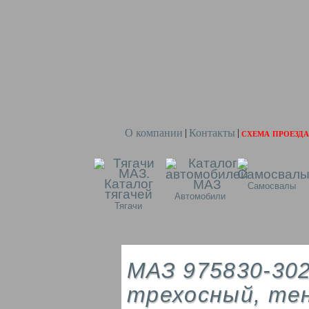
О компании
Контакты
схема проезда
|
|
Самосвалы
Автомобили
Тягачи
МАЗ 975830-30
трехосный, те