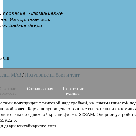
й подвеске. Алюминиевые
онн. Импортные оси.
а. Задние двери
и и СНГ
цепы МАЗ
/
Полуприцепы борт и тент
Описание
Спецификация
Габаритные
тоимость
размеры
осный полуприцеп с тентовой надстройкой, на пневматической под
новкой колес. Борта полуприцепа откидные выполнены из алюминия
рного типа со сдвижной крыши фирмы SEZAM. Опорное устройс
65R22,5.
и двери контейнерного типа