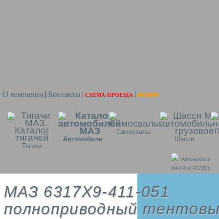
О компании
Контакты
схема проезда
акции
|
|
|
П
Самосвалы
Автомобили
Шасси
Тягачи
Автомобили
МАЗ 4x2 437(8)1
МАЗ 6317X9-411-051
полноприводный тентов