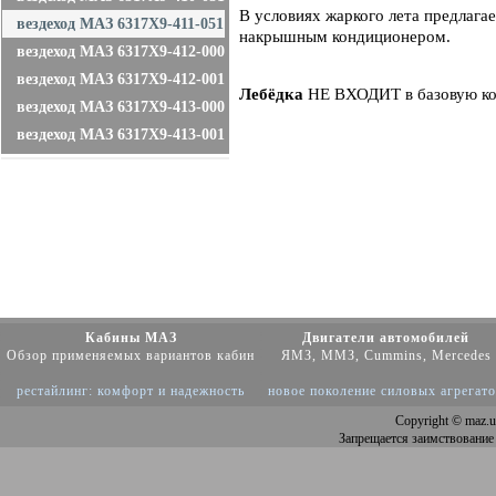
В условиях жаркого лета предлага
вездеход МАЗ 6317X9-411-051
накрышным кондиционером.
вездеход МАЗ 6317X9-412-000
вездеход МАЗ 6317X9-412-001
Лебёдка
НЕ ВХОДИТ в базовую ко
вездеход МАЗ 6317X9-413-000
вездеход МАЗ 6317X9-413-001
Кабины МАЗ
Двигатели автомобилей
Обзор применяемых вариантов кабин
ЯМЗ, ММЗ, Cummins, Mercedes
рестайлинг: комфорт и надежность
новое поколение силовых агрегат
Copyright
© maz.u
Запрещается заимствование 