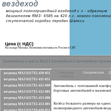
вездеход
мощный полноприводный вездеход с v - образным
двигателем ЯМЗ- 6585 на 420 л.с. нового поколени
ступенчатой коробки передач Шанкси
Цена (с НДС)
На складе Москва. Возможна поставка по России и СНГ
Автомобили и шасси MAЗ
/
Автомобили
/
Автомобили грузовы
Описание
Спецификация
Д
вездеход МАЗ 6317X5-410-051
стоимость
вездеход МАЗ 6317X5-411-051
вездеход МАЗ 6317X5-412-000
Автомобиль с тентованной платфо
бортовых автомобилей в мазовской
вездеход МАЗ 6317X5-412-001
вездеход МАЗ 6317X5-413-000
Колёса большого размера на одно
вездеход МАЗ 6317X5-413-001
полноприводного автомобиля-везд
вездеход МАЗ 6317X9-410-051