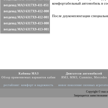
комфортабельный автомобиль в сос
вездеход МАЗ 6317X9-411-051
вездеход МАЗ 6317X9-412-000
После доукомплектации специальн
вездеход МАЗ 6317X9-412-001
вездеход МАЗ 6317X9-413-000
вездеход МАЗ 6317X9-413-001
Кабины МАЗ
Двигатели автомобилей
Обзор применяемых вариантов кабин
ЯМЗ, ММЗ, Cummins, Mercedes
рестайлинг: комфорт и надежность
новое поколение силовых агрегат
Copyright
© maz.u
Запрещается заимствование 