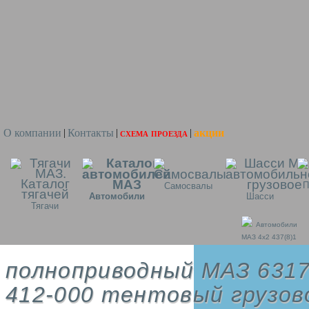
О компании
Контакты
схема проезда
акции
|
|
|
П
Самосвалы
Автомобили
Шасси
Тягачи
Автомобили
МАЗ 4x2 437(8)1
полноприводный МАЗ 6317
412-000 тентовый грузов