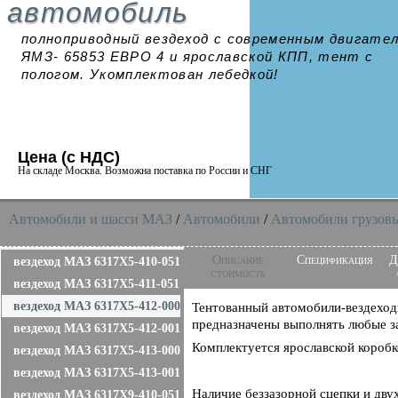
автомобиль
полноприводный вездеход с современным двигате
ЯМЗ- 65853 ЕВРО 4 и ярославской КПП, тент с
пологом. Укомплектован лебедкой!
Цена (с НДС)
На складе Москва. Возможна поставка по России и СНГ
Автомобили и шасси MAЗ
/
Автомобили
/
Автомобили грузовы
Описание
Спецификация
Д
вездеход МАЗ 6317X5-410-051
стоимость
вездеход МАЗ 6317X5-411-051
вездеход МАЗ 6317X5-412-000
Тентованный автомобили-вездеход
предназначены выполнять любые за
вездеход МАЗ 6317X5-412-001
Комплектуется ярославской короб
вездеход МАЗ 6317X5-413-000
вездеход МАЗ 6317X5-413-001
Наличие беззазорной сцепки и двух
вездеход МАЗ 6317X9-410-051