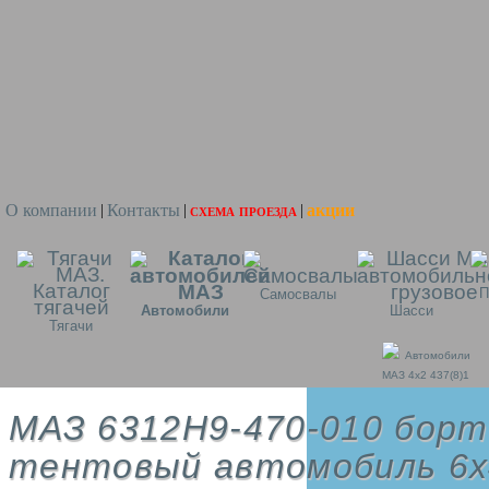
О компании
Контакты
схема проезда
акции
|
|
|
П
Самосвалы
Автомобили
Шасси
Тягачи
Автомобили
МАЗ 4x2 437(8)1
МАЗ 6312H9-470-010 борт
тентовый автомобиль 6х