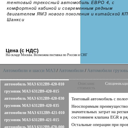
тентовый трехосный автомобиль ЕВРО 4, с
комфортной кабиной и современным рядным
двигателем ЯМЗ нового поколения и китайской К
Шанкси
Цена (с НДС)
На складе Москва. Возможна поставка по России и СНГ
Автомобили и шасси MAЗ
/
Автомобили
/
Автомобили грузовы
Описание
Спецификаци
автомобиль МАЗ 6312B9-420-010
стоимость
грузовик МАЗ 6312B9-420-015
автомобиль МАЗ 6312B9-420-030
Тентовый автомобиль с полог
грузовик МАЗ 6312B9-420-035
Неоспоримым преимуществом 
значительных затрат на регл
автомобили МАЗ 6312B9-421-010
состоянием клапана EGR в р
грузовик МАЗ 6312B9-421-015
Остальные операции при про
автомобиль МАЗ 6312B9-470-000