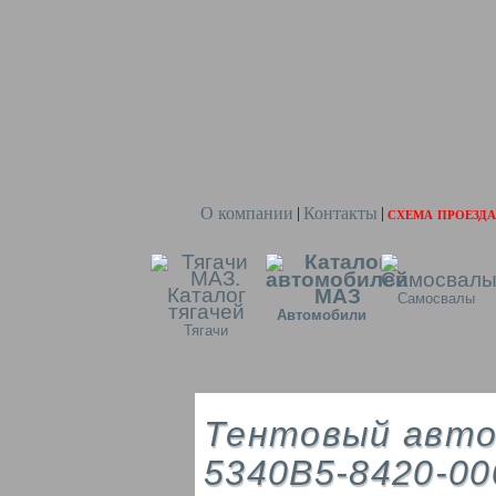
О компании
Контакты
схема проезда
|
|
Самосвалы
Автомобили
Тягачи
Тентовый авто
5340В5-8420-00