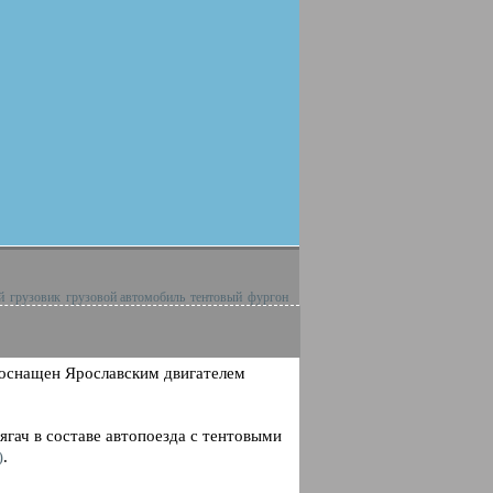
й
грузовик
грузовой автомобиль
тентовый
фургон
 оснащен Ярославским двигателем
ягач в составе автопоезда с тентовыми
)
.