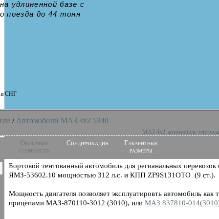
а удлиненной базе с
 поезда до 44 тонн
и и СНГ
или
/
Автомобили МАЗ 4x2 5340
МАЗ 4х2
автомобиль тентовы
Описание
Спецификация
Габаритные
стоимость
размеры
Бортовой тентованный автомобиль для регианальных перевозок
ЯМЗ-53602.10 мощностью 312 л.с. и КПП ZF9S131OTO (9 ст.).
Мощность двигателя позволяет эксплуатировть автомобиль как т
прицепами МАЗ-870110-3012 (3010), или
МАЗ 837810-014(3010