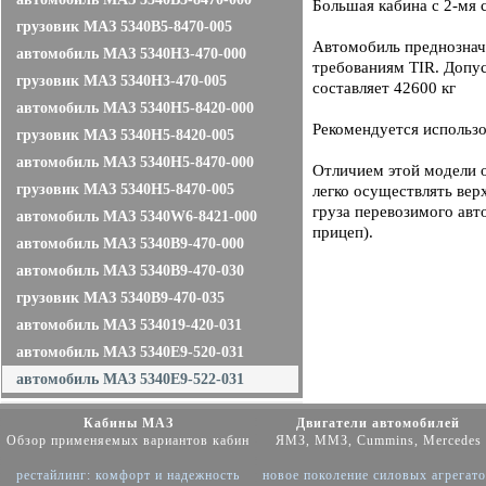
Большая кабина с 2-мя
грузовик МАЗ 5340В5-8470-005
Автомобиль преднознач
автомобиль МАЗ 5340H3-470-000
требованиям TIR. Допу
грузовик МАЗ 5340H3-470-005
составляет 42600 кг
автомобиль МАЗ 5340H5-8420-000
Рекомендуется использо
грузовик МАЗ 5340H5-8420-005
автомобиль МАЗ 5340H5-8470-000
Отличием этой модели 
грузовик МАЗ 5340H5-8470-005
легко осуществлять вер
груза перевозимого авт
автомобиль МАЗ 5340W6-8421-000
прицеп).
автомобиль МАЗ 5340B9-470-000
автомобиль МАЗ 5340B9-470-030
грузовик МАЗ 5340B9-470-035
автомобиль МАЗ 534019-420-031
автомобиль МАЗ 5340E9-520-031
автомобиль МАЗ 5340E9-522-031
Кабины МАЗ
Двигатели автомобилей
Обзор применяемых вариантов кабин
ЯМЗ, ММЗ, Cummins, Mercedes
рестайлинг: комфорт и надежность
новое поколение силовых агрегат