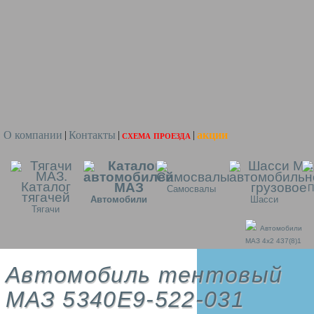
О компании
Контакты
схема проезда
акции
|
|
|
П
Самосвалы
Автомобили
Шасси
Тягачи
Автомобили
МАЗ 4x2 437(8)1
Автомобиль тентовый
МАЗ 5340E9-522-031