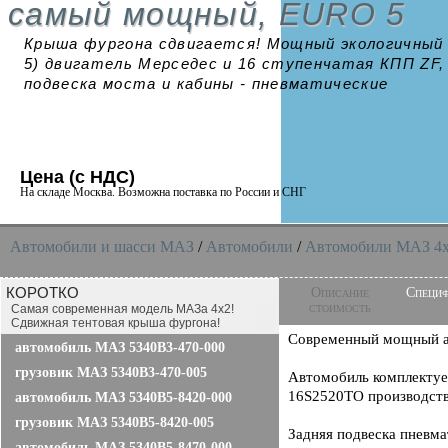
самый мощный, EURO 5
Крыша фургона сдвигается! Мощный экологичный 
5) двигатель Мерседес и 16 ступенчатая КПП ZF,
подвеска моста и кабины - пневматические
Цена (с НДС)
На складе Москва. Возможна поставка по России и СНГ
Автомобили и шасси MAЗ
/
Автомобили
/
Автомобили МАЗ 4x
КОРОТКО
Описание
Специ
стоимость
Самая современная модель МАЗа 4х2!
Сдвижная тентовая крыша фургона!
Современный мощный 
автомобиль МАЗ 5340B3-470-000
грузовик МАЗ 5340B3-470-005
Автомобиль комплектуе
16S2520TO производств
автомобиль МАЗ 5340В5-8420-000
грузовик МАЗ 5340В5-8420-005
Задняя подвеска пневма
автомобиль МАЗ 5340В5-8470-000