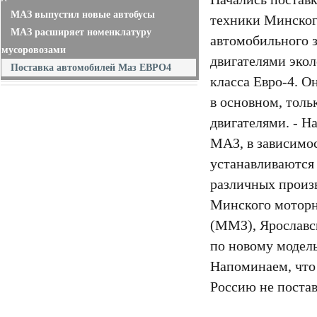
МАЗ выпустил новые автобусы
техники Минско
МАЗ расширяет номенклатуру
автомобильного з
мусоровозами
двигателями экол
Поставка автомобилей Маз ЕВРО4
класса Евро-4. О
в основном, тол
двигателями. - Н
МАЗ, в зависимос
устанавливаются
различных произ
Минского моторн
(ММЗ), Ярославс
по новому модель
Напоминаем, что
Россию не поста