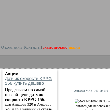
О компании
Контакты
схема проезда
акции
|
|
|
Акции
Датчик скорости KPPG
156 купить дешево
Предлагаем по самой
Автовоз МАЗ -940100-010
низкой цене
датчик
скорости KPPG 156
.
Для Амкодор 320 и Амкодор
527 и др в наличии на складе.