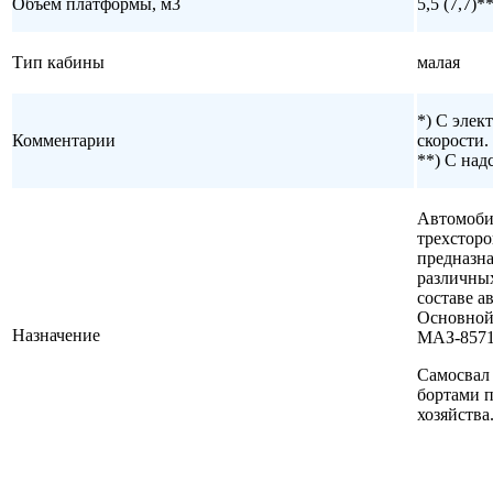
Объем платформы, м3
5,5 (7,7)
Тип кабины
малая
*) С эле
Комментарии
скорости.
**) С над
Автомоби
трехсторо
предназна
различных
составе а
Основной
Назначение
МАЗ-8571
Самосвал
бортами п
хозяйства