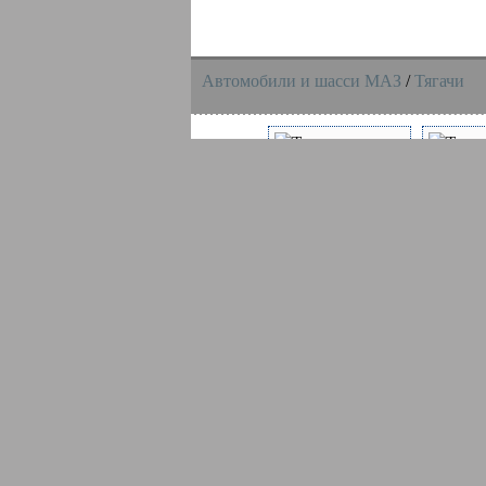
Автомобили и шасси MAЗ
/
Тягачи
Тягач МАЗ 5440B3-
Тягач М
1480-002
1480-030
Тягач МАЗ 5440B5-
Тягач М
8420-031
8480-000