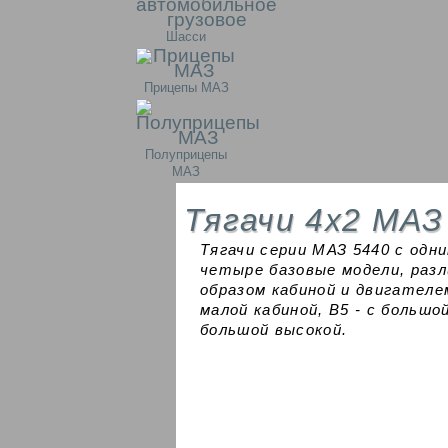
Шасси
Прицепы МАЗ
Полуприцепы
МАЗ
Тягачи 4x2 MAЗ
Тягачи серии МАЗ 5440 с од
четыре базовые модели, раз
образом кабиной и двигателем
малой кабиной, В5 - с большой
большой высокой.