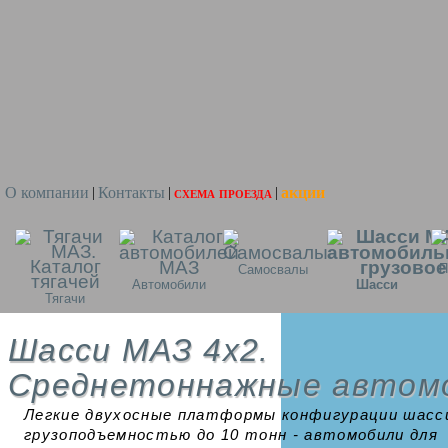
О компании
Контакты
схема проезда
акции
|
|
|
П
Самосвалы
Автомобили
Шасси
Тягачи
Шасси МАЗ 4x2.
Среднетоннажные автом
Легкие двухосные платформы конфигурации шасс
грузоподъемностью до 10 тонн - автомобили для