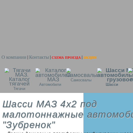
О компании
Контакты
схема проезда
акции
|
|
|
П
Самосвалы
Автомобили
Шасси
Тягачи
Шасси МАЗ 4x2 под
малотоннажные автомоб
"Зубренок"