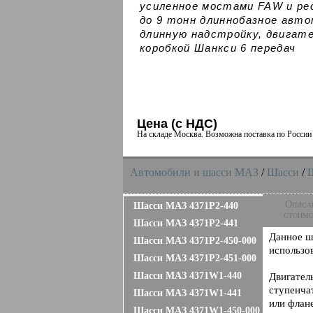
усиленное мостами FAW и ре
до 9 тонн длиннобазное авто
длинную надстройку, двигате
коробкой Шанкси 6 передач
Цена (с НДС)
На складе Москва. Возможна поставка по Росси
Автомобили и шасси MAЗ
/
Шасси
/
Описа
Шасси МАЗ 4371P2-440
стоимо
Шасси МАЗ 4371P2-441
Данное ш
Шасси МАЗ 4371P2-450-000
использо
Шасси МАЗ 4371P2-451-000
Шасси МАЗ 4371W1-440
Двигател
ступенча
Шасси МАЗ 4371W1-441
или флан
Шасси МАЗ 4371W1-450-000