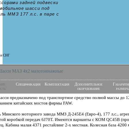
ссорами задней подвески
мобильное шасси под
ль ММЗ 177 л.с. в паре с
и и СНГ
Шасси МАЗ 4x2 малотоннажные
ние
Спецификация
Комплектация
Дополнительное
Габаритн
сть
оборудование
размер
асси предназначено под транспортное средство полной массы до 12
ванием китайских мостов фирмы FAW.
ь Минского моторного завода ММЗ Д-245Е4 (Евро-4), 177 л.с., агре
той коробкой передач 6J70T. Имеются варианты c КОМ QC45B (про
ец. Кабина малая 4371 рестайлинг 2-х местная. Колесная база 4200