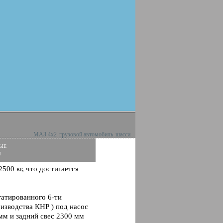
МАЗ 4х2
грузовой автомобиль
шасси
ые
ы
500 кг, что достигается
гатированного 6-ти
изводства КНР ) под насос
 мм и задний свес 2300 мм