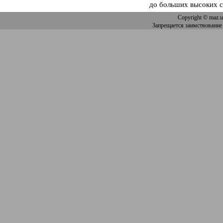
до больших высоких с
Copyright
© maz.u
Запрещается заимствование 