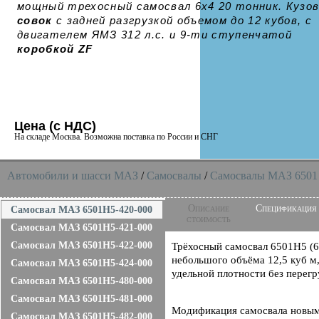
мощный трехосный самосвал 6х4 20 тонник. Кузо
совок
с задней разгрузкой объемом до 12 кубов, с
двигателем ЯМЗ 312 л.с. и 9-ти ступенчатой
коробкой ZF
Цена (с НДС)
На складе Москва. Возможна поставка по России и СНГ
Автомобили и шасси MAЗ
/
Самосвалы
/
Самосвалы МАЗ 6501
Описание
Спецификация
Самосвал МАЗ 6501H5-420-000
стоимость
Самосвал МАЗ 6501H5-421-000
Самосвал МАЗ 6501H5-422-000
Трёхосный самосвал 6501Н5 (6
небольшого объёма 12,5 куб м,
Самосвал МАЗ 6501H5-424-000
удельной плотности без перегр
Самосвал МАЗ 6501H5-480-000
Самосвал МАЗ 6501H5-481-000
Модификация самосвала новым
Самосвал МАЗ 6501H5-482-000