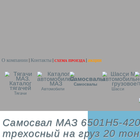
О компании
Контакты
схема проезда
акции
|
|
|
П
Самосвалы
Автомобили
Шасси
Тягачи
Самосвал МАЗ 6501H5-420
трехосный на груз 20 то