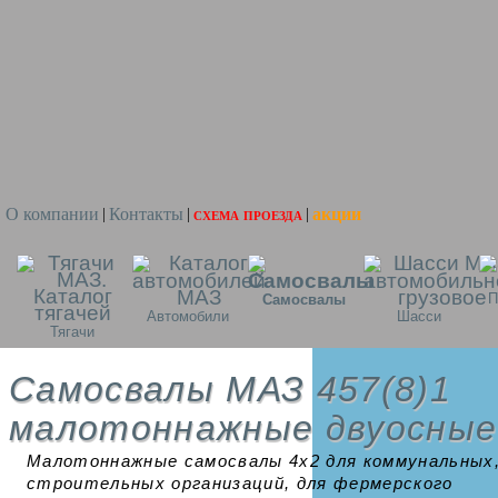
О компании
Контакты
схема проезда
акции
|
|
|
П
Самосвалы
Автомобили
Шасси
Тягачи
Самосвалы МАЗ 457(8)1
малотоннажные двуосные
Малотоннажные самосвалы 4х2 для коммунальных
строительных организаций, для фермерского