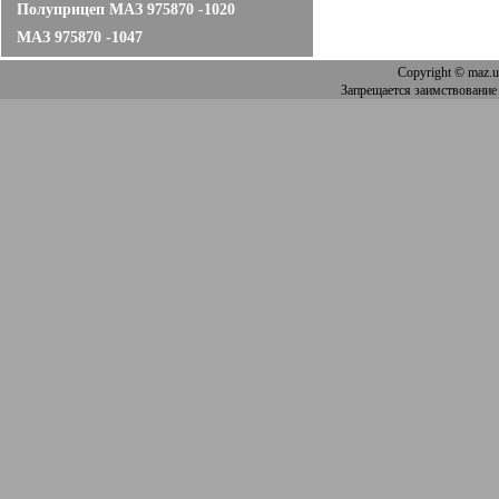
Полуприцеп МАЗ 975870 -1020
МАЗ 975870 -1047
Copyright
© maz.u
Запрещается заимствование 