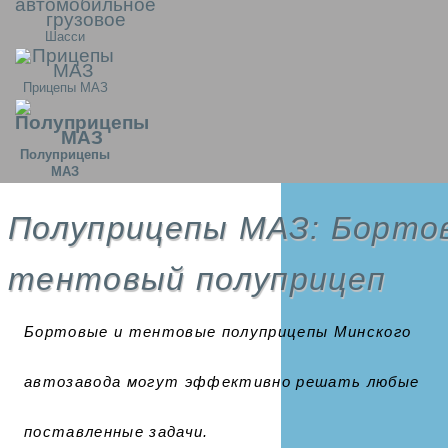
Шасси
Прицепы МАЗ
Полуприцепы
МАЗ
Полуприцепы МАЗ: Борто
тентовый полуприцеп
Бортовые и тентовые полуприцепы Минского
автозавода могут эффективно решать любые
поставленные задачи.