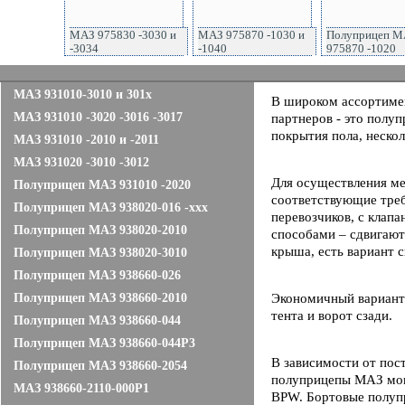
МАЗ 975830 -3030 и
МАЗ 975870 -1030 и
Полуприцеп М
-3034
-1040
975870 -1020
МАЗ 931010-3010 и 301х
В широком ассортимен
МАЗ 931010 -3020 -3016 -3017
партнеров - это полу
покрытия пола, неско
МАЗ 931010 -2010 и -2011
МАЗ 931020 -3010 -3012
Для осуществления м
Полуприцеп МАЗ 931010 -2020
соответствующие требо
Полуприцеп МАЗ 938020-016 -ххх
перевозчиков, с клап
Полуприцеп МАЗ 938020-2010
способами – сдвигают
крыша, есть вариант с
Полуприцеп МАЗ 938020-3010
Полуприцеп МАЗ 938660-026
Полуприцеп МАЗ 938660-2010
Экономичный вариант 
тента и ворот сзади.
Полуприцеп МАЗ 938660-044
Полуприцеп МАЗ 938660-044Р3
В зависимости от пос
Полуприцеп МАЗ 938660-2054
полуприцепы МАЗ могу
МАЗ 938660-2110-000P1
BPW. Бортовые полупр