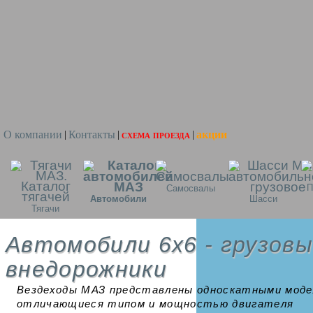
О компании
Контакты
схема проезда
акции
|
|
|
П
Самосвалы
Автомобили
Шасси
Тягачи
Автомобили 6x6 - грузов
внедорожники
Вездеходы МАЗ представлены односкатными моде
отличающиеся типом и мощностью двигателя