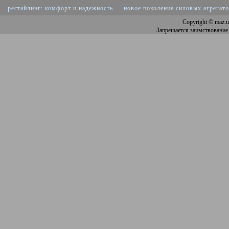
рестайлинг: комфорт и надежность
новое поколение силовых агрегат
Copyright
© maz.u
Запрещается заимствование 