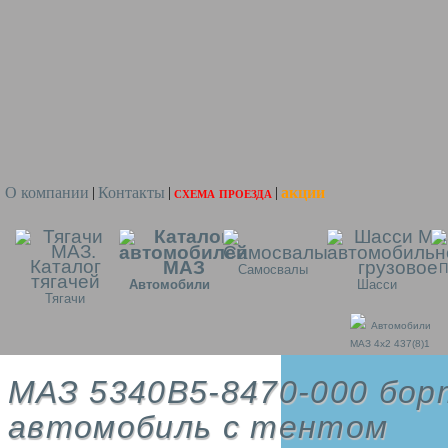
О компании
Контакты
схема проезда
акции
|
|
|
П
Самосвалы
Автомобили
Шасси
Тягачи
Автомобили
МАЗ 4x2 437(8)1
МАЗ 5340В5-8470-000 бор
автомобиль с тентом